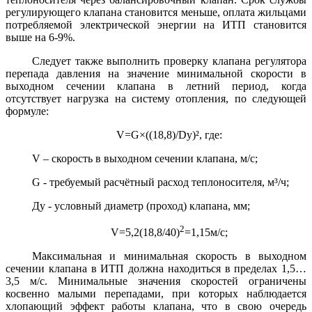
регулирующего клапана становится меньше, оплата жильцами
потребляемой электрической энергии на ИТП становится
выше на 6-9%.
Следует также выполнить проверку клапана регулятора
перепада давления на значение минимальной скорости в
выходном сечении клапана в летний период, когда
отсутствует нагрузка на систему отопления, по следующей
формуле:
V=G×((18,8)/Dу)², где:
V – скорость в выходном сечении клапана, м/c;
G - требуемый расчётный расход теплоносителя, м³/ч;
Ду - условный диаметр (проход) клапана, мм;
2
V=5,2(18,8/40)
=1,15м/с;
Максимальная и минимальная скорость в выходном
сечении клапана в ИТП должна находиться в пределах 1,5…
3,5 м/с. Минимальные значения скоростей ограничены
косвенно малыми перепадами, при которых наблюдается
хлопающий эффект работы клапана, что в свою очередь