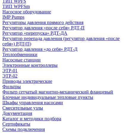
ТИП WPFS
ТИП WPFSm
Насосное оборудование
IMP Pumps
Регуляторы давления прямого действия
Регулятор давления «после себя» РДТ-П
Регулятор «перепуска» РДТ-ДА
Регулятор перепада давления (регулятор давления «после
себя») РДТ(П)
Регулятор давления «до себя» РДТ-Д
Теплообменники
Насосные станции
Электронные контроллеры
ЭТР-01
ЭТР-02
Приводы электрические
Фильтры
Фильтр сетчатый магнитно-механический фланцевый
Блочные индивидуальные тепловые пункты
Шкафы управления насосами
Смесительные узлы
Документация
Каталог и методики подбора
Сертификаты
Схемы подключения