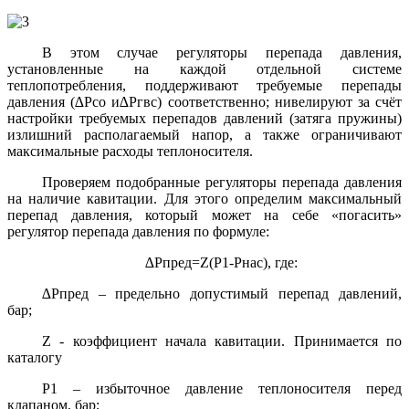
В этом случае регуляторы перепада давления,
установленные на каждой отдельной системе
теплопотребления, поддерживают требуемые перепады
давления (∆Pсо и∆Pгвс) соответственно; нивелируют за счёт
настройки требуемых перепадов давлений (затяга пружины)
излишний располагаемый напор, а также ограничивают
максимальные расходы теплоносителя.
Проверяем подобранные регуляторы перепада давления
на наличие кавитации. Для этого определим максимальный
перепад давления, который может на себе «погасить»
регулятор перепада давления по формуле:
∆Pпред=Z(P1-Pнас), где:
∆Pпред – предельно допустимый перепад давлений,
бар;
Z - коэффициент начала кавитации. Принимается по
каталогу
P1 – избыточное давление теплоносителя перед
клапаном, бар;