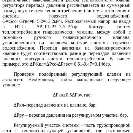
регулятора перепада давления рассчитывается на суммарный
расход двух систем теплопотребления (системы отопления и
системы горячего водоснабжения):
G=Gсо+Gгвс=8+5,2=13,2м³⁄ч. Располагаемый напор на вводе
в ИТП: ∆Р=Р1-Р2=7-5=2бар. Контуры систем
теплопотребления гидравлически увязаны между собой с
помощью ручного балансировочного клапана,
установленного на внешнем контуре системы горячего
водоснабжения. Перепад давления на балансировочном
клапане будет соответствовать разнице перепадов давления
внешних контуров систем теплопотребления. В нашем
примере, это ∆Pб.кл=∆Pсо-∆Pгвс= 0,61-0,47=0,14бар.
Проверим подобранный регулирующий клапан на
авторитет. Необходимо, чтобы выполнялось следующее
условие:
∆Pкл≥0,5∆Pру, где:
∆Pкл–перепад давления на клапане, бар;
∆Pру – перепад давления на регулируемом участке, бар.
Регулируемый участок системы - часть трубопроводной
сети с теплоиспользующей установкой, где расположен