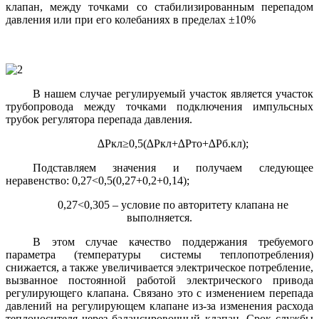
клапан, между точками со стабилизированным перепадом
давления или при его колебаниях в пределах
±
10%
В нашем случае регулируемый участок является участок
трубопровода между точками подключения импульсных
трубок регулятора перепада давления.
∆Pкл≥0,5(∆Pкл+∆Pто+∆Pб.кл);
Подставляем значения и получаем следующее
неравенство: 0,27<0,5(0,27+0,2+0,14);
0,27<0,305 – условие по авторитету клапана не
выполняется.
В этом случае качество поддержания требуемого
параметра (температуры системы теплопотребления)
снижается, а также увеличивается электрическое потребление,
вызванное постоянной работой электрического привода
регулирующего клапана. Связано это с изменением перепада
давлений на регулирующем клапане из-за изменения расхода
теплоносителя через балансировочный клапан. Срок службы