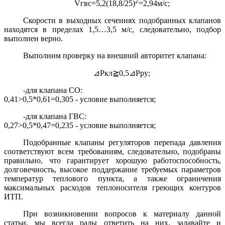
2
Vгвс=5,2(18,8/25)
=2,94м/с;
Скорости в выходных сечениях подобранных клапанов
находятся в пределах 1,5…3,5 м/с, следовательно, подбор
выполнен верно.
Выполним проверку на внешний авторитет клапана:
⊿
Ркл
≧
0,5
⊿
Pру;
-для клапана СО:
0,41>0,5*0,61=0,305 - условие выполняется;
-для клапана ГВС:
0,27>0,5*0,47=0,235 - условие выполняется;
Подобранные клапаны регуляторов перепада давления
соответствуют всем требованиям, следовательно, подобраны
правильно, что гарантирует хорошую работоспособность,
долговечность, высокое поддержание требуемых параметров
температур теплового пункта, а также ограничения
максимальных расходов теплоносителя греющих контуров
ИТП.
При возникновении вопросов к материалу данной
статьи, мы всегда рады ответить на них, задавайте и