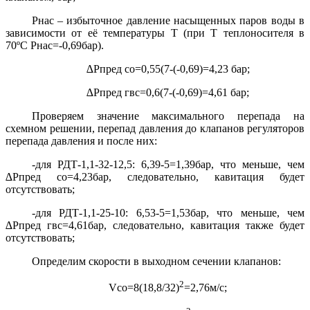
Pнас – избыточное давление насыщенных паров воды в
зависимости от её температуры Т (при
T
теплоносителя в
70ºС Pнас=-0,69бар).
∆Pпред со=0,55(7-(-0,69)=4,23 бар;
∆Pпред гвс=0,6(7-(-0,69)=4,61 бар;
Проверяем значение максимального перепада на
схемном решении, перепад давления до клапанов регуляторов
перепада давления и после них:
-для РДТ-1,1-32-12,5: 6,39-5=1,39бар, что меньше, чем
∆Pпред со=4,23бар, следовательно, кавитация будет
отсутствовать;
-для РДТ-1,1-25-10: 6,53-5=1,53бар, что меньше, чем
∆Pпред гвс=4,61бар, следовательно, кавитация также будет
отсутствовать;
Определим скорости в выходном сечении клапанов:
2
Vсо=8(18,8/32)
=2,76м/с;