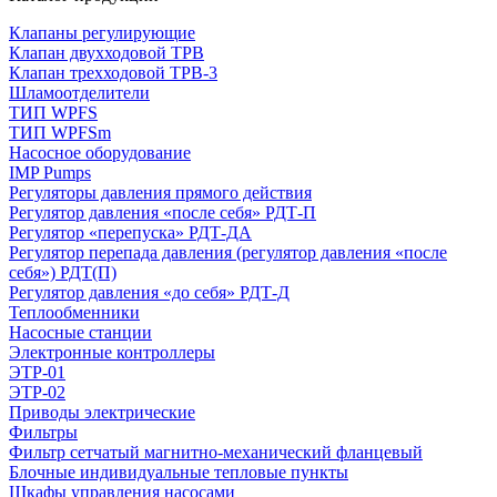
Клапаны регулирующие
Клапан двухходовой ТРВ
Клапан трехходовой ТРВ-3
Шламоотделители
ТИП WPFS
ТИП WPFSm
Насосное оборудование
IMP Pumps
Регуляторы давления прямого действия
Регулятор давления «после себя» РДТ-П
Регулятор «перепуска» РДТ-ДА
Регулятор перепада давления (регулятор давления «после
себя») РДТ(П)
Регулятор давления «до себя» РДТ-Д
Теплообменники
Насосные станции
Электронные контроллеры
ЭТР-01
ЭТР-02
Приводы электрические
Фильтры
Фильтр сетчатый магнитно-механический фланцевый
Блочные индивидуальные тепловые пункты
Шкафы управления насосами