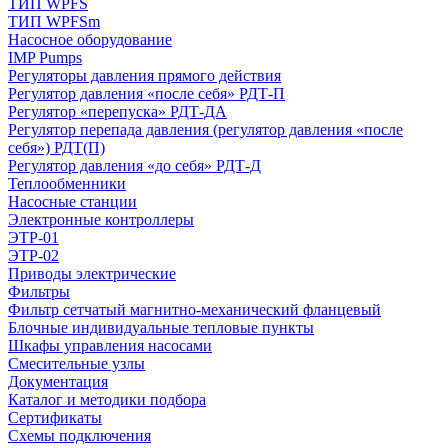
ТИП WPFS
ТИП WPFSm
Насосное оборудование
IMP Pumps
Регуляторы давления прямого действия
Регулятор давления «после себя» РДТ-П
Регулятор «перепуска» РДТ-ДА
Регулятор перепада давления (регулятор давления «после
себя») РДТ(П)
Регулятор давления «до себя» РДТ-Д
Теплообменники
Насосные станции
Электронные контроллеры
ЭТР-01
ЭТР-02
Приводы электрические
Фильтры
Фильтр сетчатый магнитно-механический фланцевый
Блочные индивидуальные тепловые пункты
Шкафы управления насосами
Смесительные узлы
Документация
Каталог и методики подбора
Сертификаты
Схемы подключения